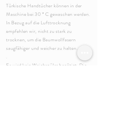
Türkische Handtücher können in der
Maschine bei 30 ° C gewaschen werden.
In Bezug auf die Lufttrocknung
empfehlen wir, nicht zu stark zu
trocknen, um die Baumwollfasern
saugfähiger
und weicher zu halten.
.
Es wird kein Weichspüler benötigt. Die
Weichmacher verringern tatsächlich die
Saugfähigkeit der Handtücher.
.
.
.
.