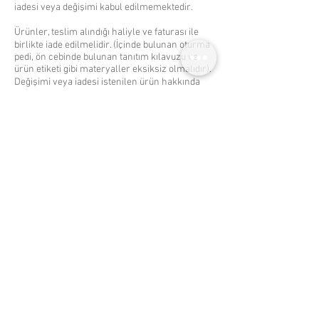
iadesi veya değişimi kabul edilmemektedir.
Ürünler, teslim alındığı haliyle ve faturası ile
birlikte iade edilmelidir. (İçinde bulunan oturma
pedi, ön cebinde bulunan tanıtım kılavuzu ve
ürün etiketi gibi materyaller eksiksiz olmalıdır).
Değişimi veya iadesi istenilen ürün hakkında
contact@ibeachandmore.com
’a değişim/iade
nedeni ile ilgili bilgi verilip yapılması istenen
işlem üzerine detaylı mail atılmalıdır.
Mesafeli Satış Sözleşmesi ve İyzico Sanal POS
Kullanım Sözleşmesi gereği iadesi gerçekleşen
ürünün ödemesi, alışveriş yapmış olduğunuz
kredi kartınıza ürün incelemesi sonrasında
verilecek iade kabulü onayından sonra
bankanızın prosedürlerine göre en geç 10 iş
günü içerisinde gerçekleştirilecektir. Para
iadeniz tarafımızca onaylandıktan sonraki bu
10 iş günü içerisindeki tüm süreci bankanız ile
görüşerek takip etmeniz gerekmektedir.
Ürünlerle ilgili bilgi ve satış desteği almak,
değişim/iade ile ilgili taleplerinizi iletmek için
İletişim kısmındaki whatsapp numarasını
üzerinden iletişime geçebilirsiniz.