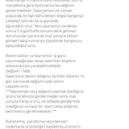
MNG Kargo firmasına teslim edildikten sonra
mesafelere göre teslimat süresi değişim
göstermektedir. Siparişinizin ne zaman
ulaşacağı ile ilgili daha detaylı bilgiyi kargonuz
çıktıktan sonraki ilk iş gününde
öğrenebilirsiniz. Yani siparişinizi verdikten
sonra 2-5 gün(hafta sonuna denk gelmesi
durumunda) içerisinde mail yoluyla iletilen
gönderi takip numarası sayesinde kargonuzu
takip edebilirsiniz.
Resmi tatiller ve bayramlar iş günü
sayılmadığından dolayı belirtilen bilgilere
istisnai durum yaratabilmektedir.
Değişim / İade:
Siparişinizi teslim aldığınız tarihten itibaren 14
gün içerisinde değişim/iade işlemi
yapabilirsiniz.
***İade etmek veya değişim yapmak istediğiniz
ürünü tarafımıza göndermeden önce mail
yoluyla hangi ürünü, ne sebeple göndermek
istediğinizi ve nasıl bir işlem talep ettiğinizi
belirtmeniz gerekmektedir.***
Kullanılmış, yıpratılmış veya benzeri
nedenlerle orijinalliğini kaybetmiş ürünlerin