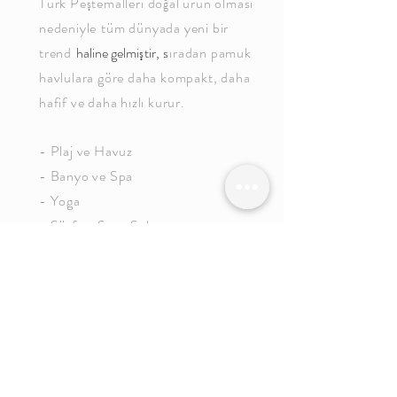
Türk Peştemalleri
doğal ürün olması
nedeniyle
tüm dünyada yeni bir
trend
haline gelmi
ş
tir
, s
ıradan pamuk
havlulara göre daha kompakt, daha
hafif ve daha hızlı kurur.
- Plaj ve Havuz
- Banyo ve Spa
- Yoga
- Sörf ve Spor Salonu
- Oteller
- Seyahat
- Piknik için yaygın olarak
kullanılmaktadır.
- Yatak odaları ve mutfak havluları
olarak ev dekorasyonun da