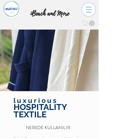
iBeach and More
l u x u r i o u s
HOSPITALITY
TEXTILE
NEREDE KULLANILIR