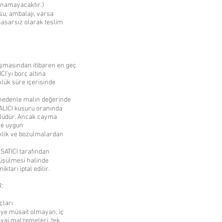
anamayacaktır.)
u, ambalajı, varsa
 hasarsız olarak teslim
şmasından itibaren en geç
CI’yı borç altına
nlük süre içerisinde
nedenle malın değerinde
ALICI kusuru oranında
mlüdür. Ancak cayma
ne uygun
klik ve bozulmalardan
ATICI tarafından
düşülmesi halinde
tarı iptal edilir.
:
çları
ye müsait olmayan, iç
akyaj malzemeleri, tek