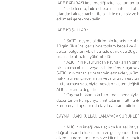
İADE FATURASI kesilmediği takdirde tamaml
* İade formu, İade edilecek ürünlerin kutus
standart aksesuarları ile birlikte eksiksiz ve
edilmesi gerekmektedir.
İADE KOŞULLARI:
* SATICI, cayma bildiriminin kendisine ula
10 günlük süre içerisinde toplam bedeli ve ALI
sokan belgeleri ALICI’ ya iade etmek ve 20 gü
malı iade almakla yükümlüdür.
* ALICI’ nın kusurundan kaynaklanan bir 
bir azalma olursa veya iade imkânsızlaşırsa 
SATICI’ nın zararlarını tazmin etmekle yükü
hakkı süresi içinde malın veya ürünün usulü
kullanılması sebebiyle meydana gelen değişi
ALICI sorumlu değildir.
* Cayma hakkının kullanılması nedeniyle S
düzenlenen kampanya limit tutarının altına 
kampanya kapsamında faydalanılan indirim mik
CAYMA HAKKI KULLANILAMAYACAK ÜRÜNLER
* ALICI’nın isteği veya açıkça kişisel ihtiya
doğrultusunda hazırlanan ve geri gönderilme
giyim alt parçaları, mayo ve bikini altları, m