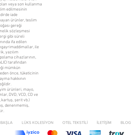
 olan veya son kullanma
slim edilmesinin
kdirde iade
mayan ürünler, teslim
doğası gereği
nelik sözleşmesi
gi gibi süreli
nında ifa edilen
ngayrimaddimallar, ile
rik, yazılım
polama cihazlarının,
LICI tarafından
reği mümkün
eden önce, tüketicinin
 cayma hakkının
ğildir.
yim ürünleri, mayo,
amlar, DVD, VCD, CD ve
kartuş, şerit vb.)
amış, denenmemiş,
ir.
 BAŞLA
LÜKS KOLESİYON
OTEL TEKSTİLİ
İLETİŞİM
BLOG