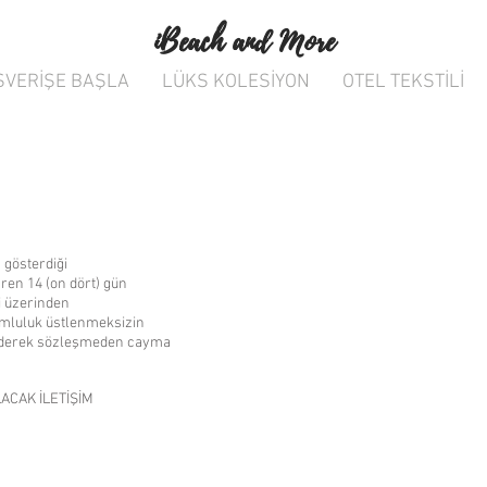
iBeach and More
ŞVERİŞE BAŞLA
LÜKS KOLESİYON
OTEL TEKSTİLİ
 gösterdiği
aren 14 (on dört) gün
ri üzerinden
rumluluk üstlenmeksizin
dederek sözleşmeden cayma
ACAK İLETİŞİM