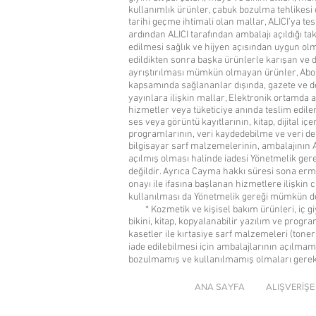
kullanımlık ürünler, çabuk bozulma tehlikesi
tarihi geçme ihtimali olan mallar, ALICI’ya te
ardından ALICI tarafından ambalajı açıldığı ta
edilmesi sağlık ve hijyen açısından uygun ol
edildikten sonra başka ürünlerle karışan ve 
ayrıştırılması mümkün olmayan ürünler, Abo
kapsamında sağlananlar dışında, gazete ve der
yayınlara ilişkin mallar, Elektronik ortamda a
hizmetler veya tüketiciye anında teslim edile
ses veya görüntü kayıtlarının, kitap, dijital içe
programlarının, veri kaydedebilme ve veri de
bilgisayar sarf malzemelerinin, ambalajının A
açılmış olması halinde iadesi Yönetmelik ge
değildir. Ayrıca Cayma hakkı süresi sona erm
onayı ile ifasına başlanan hizmetlere ilişkin
kullanılması da Yönetmelik gereği mümkün de
* Kozmetik ve kişisel bakım ürünleri, iç gi
bikini, kitap, kopyalanabilir yazılım ve progr
kasetler ile kırtasiye sarf malzemeleri (toner, 
iade edilebilmesi için ambalajlarının açılm
bozulmamış ve kullanılmamış olmaları gerek
ANA SAYFA
ALIŞVERİŞE