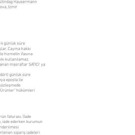
Altindag Hausermann
ova, Izmir
 14 günlük süre
şlar. Cayma hakkı
le hizmetin ifasına
kı kullanılamaz.
an masraflar SATICI’ ya
ört) günlük süre
eya eposta ile
u sözleşmede
Ürünler" hükümleri
ün faturası, (İade
e, iade ederken kurumun
önderilmesi
lenen sipariş iadeleri