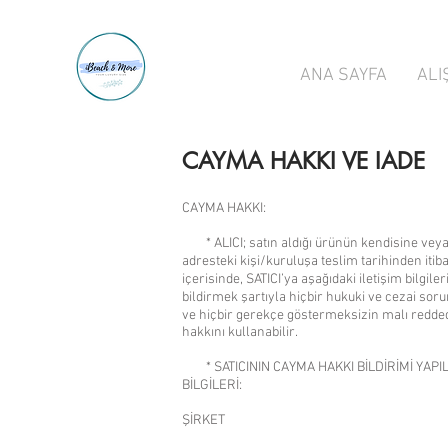
ANA SAYFA
ALI
CAYMA HAKKI VE IADE
CAYMA HAKKI:
* ALICI; satın aldığı ürünün kendisine veya
adresteki kişi/kuruluşa teslim tarihinden itib
içerisinde, SATICI’ya aşağıdaki iletişim bilgile
bildirmek şartıyla hiçbir hukuki ve cezai so
ve hiçbir gerekçe göstermeksizin malı red
hakkını kullanabilir.
* SATICININ CAYMA HAKKI BİLDİRİMİ YAPIL
BİLGİLERİ:
ŞİRKET