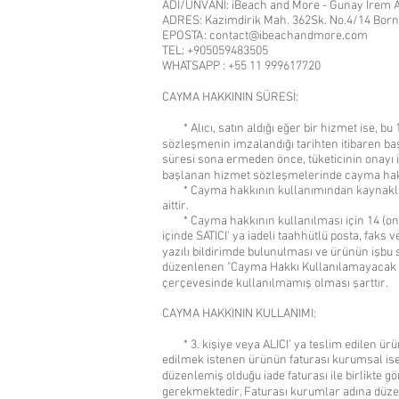
ADI/UNVANI: iBeach and More - Gunay Irem 
ADRES: Kazimdirik Mah. 362Sk. No.4/14 Born
EPOSTA: contact@ibeachandmore.com
TEL: +905059483505
WHATSAPP : +55 11 999617720
CAYMA HAKKININ SÜRESİ:
* Alıcı, satın aldığı eğer bir hizmet ise, bu
sözleşmenin imzalandığı tarihten itibaren ba
süresi sona ermeden önce, tüketicinin onayı i
başlanan hizmet sözleşmelerinde cayma hak
* Cayma hakkının kullanımından kaynaklan
aittir.
* Cayma hakkının kullanılması için 14 (ond
içinde SATICI' ya iadeli taahhütlü posta, faks v
yazılı bildirimde bulunulması ve ürünün işb
düzenlenen "Cayma Hakkı Kullanılamayacak 
çerçevesinde kullanılmamış olması şarttır.
CAYMA HAKKININ KULLANIMI:
* 3. kişiye veya ALICI’ ya teslim edilen ürün
edilmek istenen ürünün faturası kurumsal is
düzenlemiş olduğu iade faturası ile birlikte g
gerekmektedir. Faturası kurumlar adına düzen