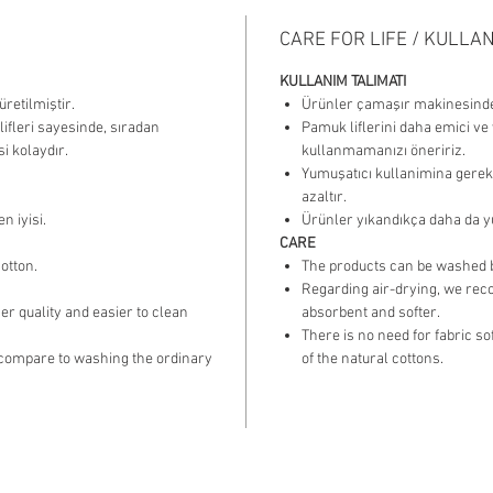
CARE FOR LIFE / KULLAN
KULLANIM TALIMATI
retilmiştir.
Ürünler çamaşır makinesinde y
lifleri sayesinde, sıradan
Pamuk liflerini daha emici v
i kolaydır.
kullanmamanızı öneririz.
Yumuşatıcı kullanimina gerek 
azaltır.
n iyisi.
Ürünler yıkandıkça daha da 
CARE
otton.
The products can be washed 
Regarding air-drying, we rec
r quality and easier to clean
absorbent and softer.​
There is no need for fabric s
 compare to washing the ordinary
of the natural cottons.