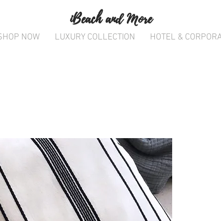
iBeach and More
SHOP NOW
LUXURY COLLECTION
HOTEL & CORPOR