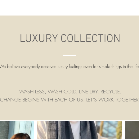
LUXURY COLLECTION
We believe everybody deserves luxury feelings even for simple things in the life.
-
WASH LESS, WASH COLD, LINE DRY, RECYCLE.
CHANGE BEGINS WITH EACH OF US. LET`S WORK TOGETHER