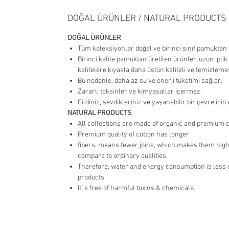
DOĞAL ÜRÜNLER / NATURAL PRODUCTS
DOĞAL ÜRÜNLER
Tüm koleksiyonlar doğal ve birinci sınıf pamuktan ü
Birinci kalite pamuktan üretilen ürünler, uzun iplik 
kalitelere kıyasla daha üstün kaliteli ve temizlemes
Bu nedenle, daha az su ve enerji tüketimi sağlar.
Zararlı toksinler ve kimyasallar içermez.
Cildiniz, sevdikleriniz ve yaşanabilir bir çevre için e
NATURAL PRODUCTS
All collections are made of organic and premium c
Premium quality of cotton has longer
fibers, means fewer joins, which makes them highe
compare to ordinary qualities.
Therefore, water and energy consumption is less
products.
It`s free of harmful toxins & chemicals.