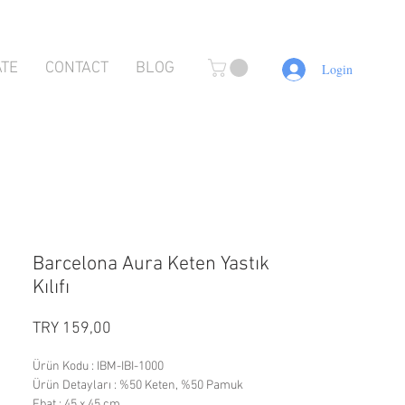
ATE
CONTACT
BLOG
Login
Barcelona Aura Keten Yastık
Kılıfı
Preço
TRY 159,00
Ürün Kodu : IBM-IBI-1000
Ürün Detayları : %50 Keten, %50 Pamuk
Ebat : 45 x 45 cm