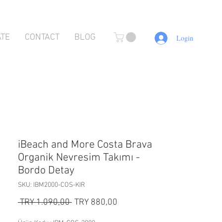
ATE
CONTACT
BLOG
Login
iBeach and More Costa Brava
Organik Nevresim Takımı -
Bordo Detay
SKU: IBM2000-COS-KIR
Preço
Preço
 TRY 1.090,00 
TRY 880,00
normal
promocional