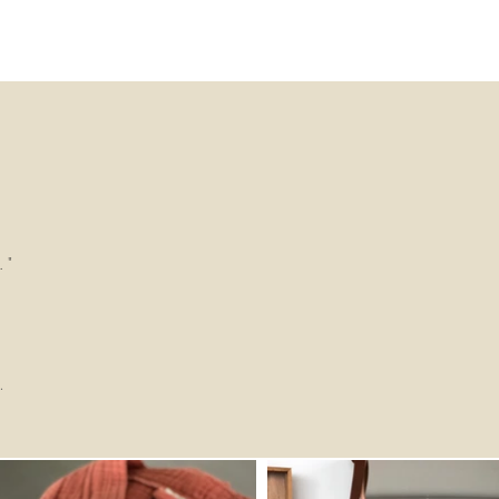
bilgi geçilecektir.
İADE KOŞULLARI
Ürünlerinizin tarafınıza ulaştigi şekilde
ambalajı bozulmamış olarak iade edilmesi
gerekmektedir. Aksi halde gönderilen iadeler
kabul edilemeyecektir.
Ürünlerin iadesine ait kargo ücreti size aittir.
Gönderi masrafları iade edilmez.
 "
.