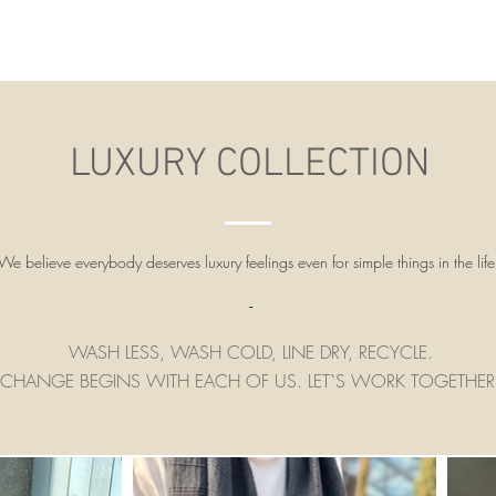
LUXURY COLLECTION
We believe everybody deserves luxury feelings even for simple things in the life.
-
WASH LESS, WASH COLD, LINE DRY, RECYCLE.
CHANGE BEGINS WITH EACH OF US. LET`S WORK TOGETHER