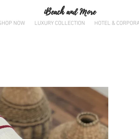
iBeach and More
SHOP NOW
LUXURY COLLECTION
HOTEL & CORPOR