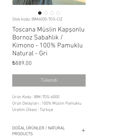
Stok kodu: IBM6005-TOS-CIZ
Toscana Müslin Kapşonlu
Bornoz Sabahlık /
Kimono - 100% Pamuklu
Natural - Gri
Fiyat
₺889,00
Tükendi
Ürün Kodu : IBM-TOS-6000
Ürün Detayları : 100% Müslin Pamuklu
Üretim Ülkesi : Türkiye
%100 ekolojik pamuklu doğal müslin
DOĞAL ÜRÜNLER / NATURAL
kumaşlardan üretilmiştir. 1.sınıf
PRODUCTS
iplikten dokunmuştur. Kanserojen